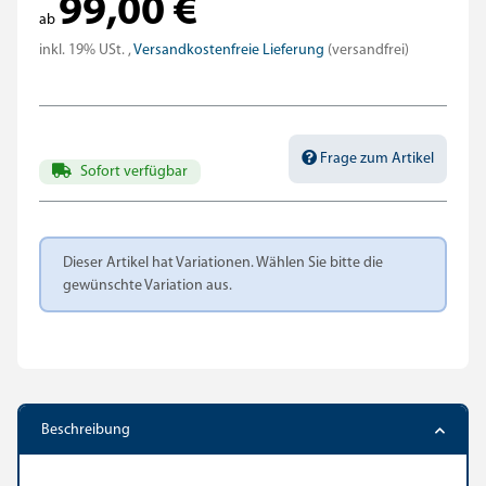
99,00 €
ab
inkl. 19% USt. ,
Versandkostenfreie Lieferung
(versandfrei)
Frage zum Artikel
Sofort verfügbar
x
Dieser Artikel hat Variationen. Wählen Sie bitte die
gewünschte Variation aus.
Beschreibung