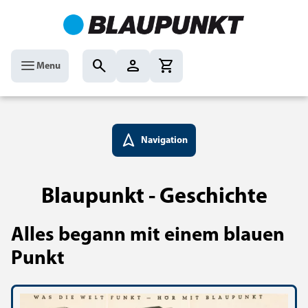
menu
search
person
shopping_cart
Menu
navigation
Navigation
Blaupunkt - Geschichte
Alles begann mit einem blauen
Punkt